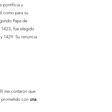
 pontificia y
 él como para su
egundo Papa de
e 1423, fue elegido
 y 1429. Su renuncia
Allí me contaron que
su prometido con
una