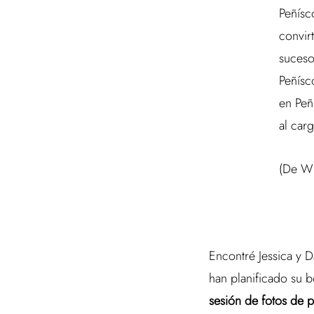
Peñísco
convirt
suceso
Peñísc
en Peñ
al car
(De Wi
Encontré Jessica y D
han planificado su 
sesión de fotos de p