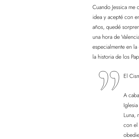
Cuando Jessica me c
idea y acepté con e
años, quedé sorprend
una hora de Valencia
especialmente en la
la historia de los P
El Cis
A cabal
Iglesi
Luna, 
con el
obedie