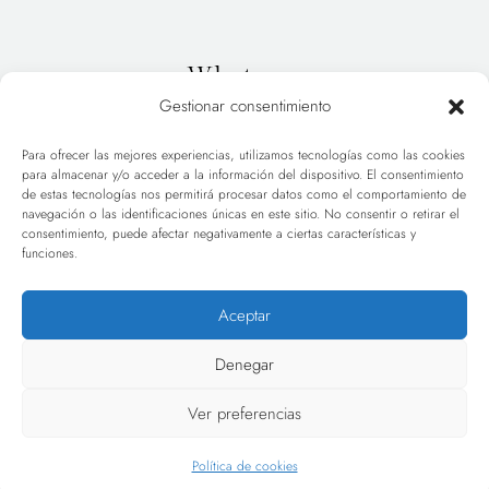
Whatsapp
Gestionar consentimiento
+34 627 885 947
Para ofrecer las mejores experiencias, utilizamos tecnologías como las cookies
para almacenar y/o acceder a la información del dispositivo. El consentimiento
de estas tecnologías nos permitirá procesar datos como el comportamiento de
navegación o las identificaciones únicas en este sitio. No consentir o retirar el
consentimiento, puede afectar negativamente a ciertas características y
INICIO
PORTFOLIO
funciones.
HOLA
BLOG
Aceptar
TARIFAS
CONTACT
Denegar
Ver preferencias
© 2025. All rights reserved.
Política de cookies