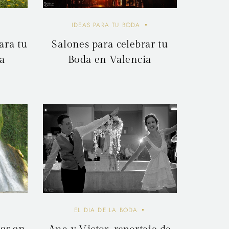
IDEAS PARA TU BODA
Salones para celebrar tu
ara tu
Boda en Valencia
da
EL DIA DE LA BODA
les en