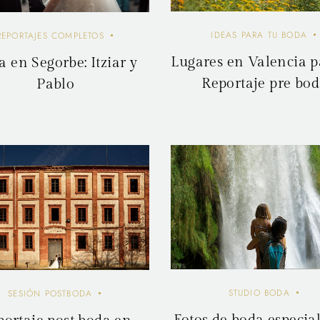
IDEAS PARA TU BODA
REPORTAJES COMPLETOS
Lugares en Valencia p
 en Segorbe: Itziar y
Reportaje pre bo
Pablo
STUDIO BODA
SESIÓN POSTBODA
Fotos de boda especia