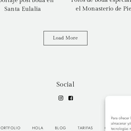
portaje post boda en
el Monasterio de Pi
Santa Eulalia
Load More
Social
Para ofrecer 
almacenar y/o
PORTFOLIO
HOLA
BLOG
TARIFAS
CONTACT
tecnologías 