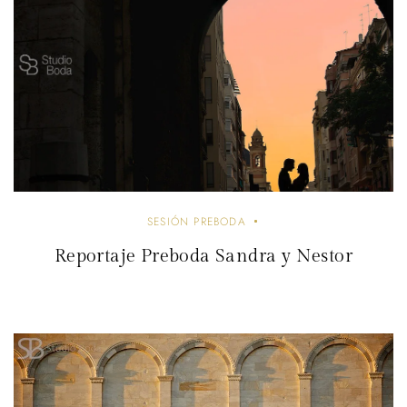
d
a
s
SESIÓN PREBODA
Reportaje Preboda Sandra y Nestor