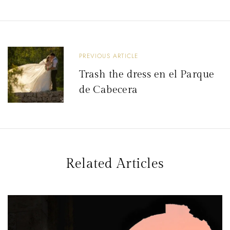
g
a
c
i
PREVIOUS ARTICLE
ó
Trash the dress en el Parque
de Cabecera
n
d
e
e
n
Related Articles
t
r
a