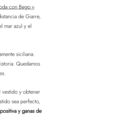
boda con Bego y
istancia de Giarre,
el mar azul y el
amente siciliana.
 historia. Quedamos
es.
 vestido y obtener
stido sea perfecto,
 positiva y ganas de