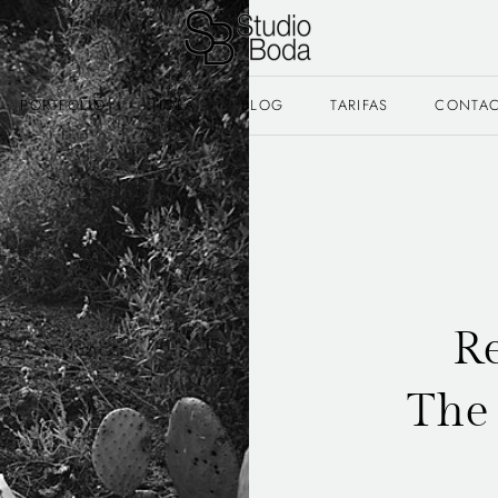
PORTFOLIO
HOLA
BLOG
TARIFAS
CONTA
Re
The 