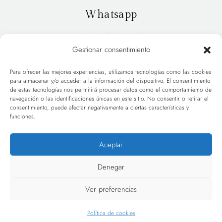
Whatsapp
+34 627 885 947
Gestionar consentimiento
Para ofrecer las mejores experiencias, utilizamos tecnologías como las cookies
para almacenar y/o acceder a la información del dispositivo. El consentimiento
INICIO
PORTFOLIO
de estas tecnologías nos permitirá procesar datos como el comportamiento de
navegación o las identificaciones únicas en este sitio. No consentir o retirar el
consentimiento, puede afectar negativamente a ciertas características y
HOLA
BLOG
funciones.
TARIFAS
CONTACT
Aceptar
Denegar
Ver preferencias
© 2025. All rights reserved.
Política de cookies