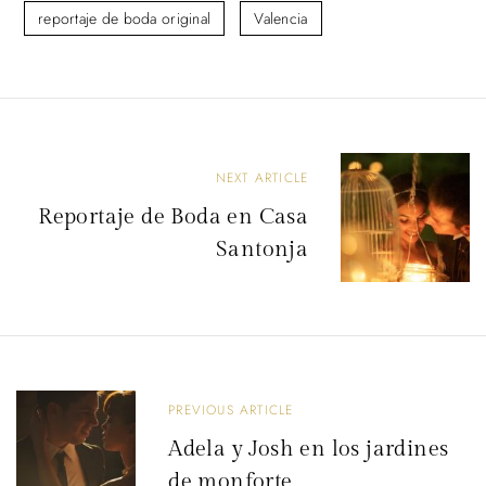
reportaje de boda original
Valencia
N
NEXT ARTICLE
a
Reportaje de Boda en Casa
v
Santonja
e
g
a
c
i
PREVIOUS ARTICLE
ó
Adela y Josh en los jardines
n
de monforte