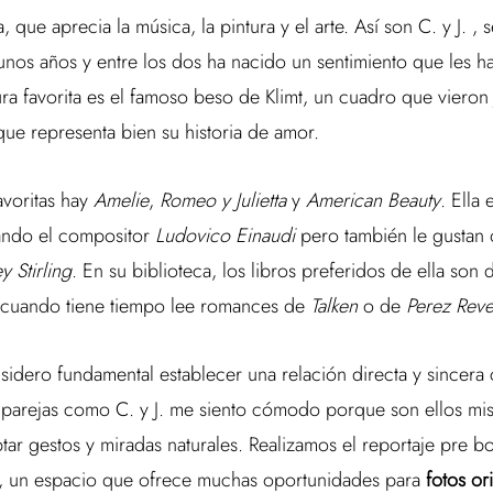
 que aprecia la música, la pintura y el arte. Así son C. y J. 
unos años y entre los dos ha nacido un sentimiento que les h
ura favorita es el famoso beso de Klimt, un cuadro que vieron
 que representa bien su historia de amor.
avoritas hay
Amelie
,
Romeo y Julietta
y
American Beauty
. Ella
cando el compositor
Ludovico Einaudi
pero también le gustan
y Stirling
. En su biblioteca, los libros preferidos de ella son
El cuando tiene tiempo lee romances de
Talken
o de
Perez Reve
dero fundamental establecer una relación directa y sincera c
parejas como C. y J. me siento cómodo porque son ellos mis
ptar gestos y miradas naturales. Realizamos el reportaje pre b
ia, un espacio que ofrece muchas oportunidades para
fotos or