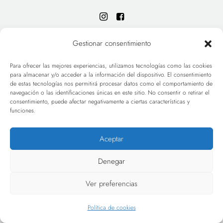
Gestionar consentimiento
Whatsapp
Para ofrecer las mejores experiencias, utilizamos tecnologías como las cookies
para almacenar y/o acceder a la información del dispositivo. El consentimiento
+34 627 885 947
de estas tecnologías nos permitirá procesar datos como el comportamiento de
navegación o las identificaciones únicas en este sitio. No consentir o retirar el
consentimiento, puede afectar negativamente a ciertas características y
funciones.
INICIO
PORTFOLIO
Aceptar
HOLA
BLOG
Denegar
TARIFAS
CONTACT
Ver preferencias
Política de cookies