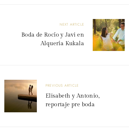
N
NEXT ARTICLE
a
Boda de Rocío y Javi en
v
Alquería Kukala
e
g
a
c
PREVIOUS ARTICLE
i
Elisabeth y Antonio,
ó
reportaje pre boda
n
d
e