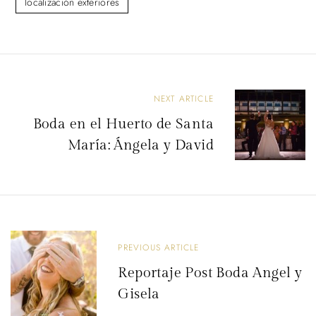
localización exteriores
N
NEXT ARTICLE
a
Boda en el Huerto de Santa
v
María: Ángela y David
e
g
a
c
PREVIOUS ARTICLE
i
Reportaje Post Boda Angel y
ó
Gisela
n